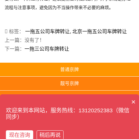
流程与注意事项，避免因为不当操作带来不必要的麻烦。
标签：
一拖五公司车牌转让
北京一拖五公司车牌转让
上一篇：没有了！
下一篇：
一拖三公司车牌转让
普通京牌
靓号京牌
京A8车牌
×
欢迎来到本网站，服务热线：13120252383（微信
同步）
北京公司车牌转让网 版权所有 Copyright © 2023 本站内容如有侵权,请联系客服删
除！
京ICP备2021034375号-11
XML地图
现在咨询
稍后再说