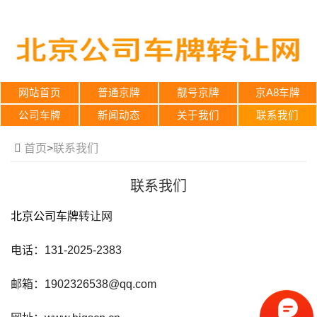
网站首页
普通京牌
靓号京牌
京A8车牌
公司车牌
新闻动态
关于我们
联系我们
首页
>
联系我们
联系我们
北京公司车牌
转让网
电话：131-2025-2383
邮箱：1902326538@qq.com