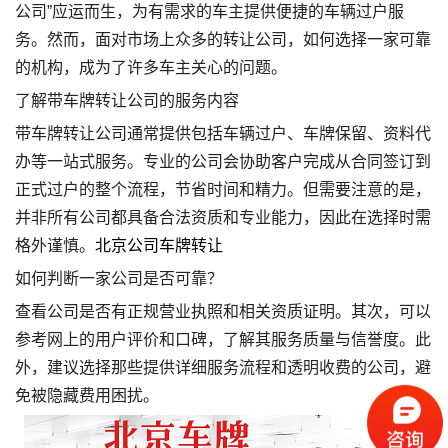
公司”应运而生，为有需求的车主提供便捷的车辆过户服
务。然而，面对市场上众多的转让公司，如何选择一家可靠
的机构，成为了许多车主关心的问题。
了解带车牌转让公司的服务内容
带车牌转让公司通常提供包括车辆过户、车牌保留、资料代
办等一站式服务。专业的公司会协助客户完成从合同签订到
正式过户的整个流程，节省时间和精力。但需要注意的是，
并非所有公司都具备合法资质和专业能力，因此在选择时需
格外谨慎。
北京公司车牌转让
如何判断一家公司是否可靠？
查看公司是否有正规营业执照和相关资质证明。其次，可以
参考网上的用户评价和口碑，了解其服务质量与信誉度。此
外，建议选择那些提供详细服务流程和透明收费的公司，避
免被隐藏费用困扰。