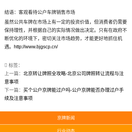
结语：客观看待公户车牌销售市场
虽然公共车牌在市场上有一定的投资价值，但消费者仍需要
保持理性，并根据自己的实际情况做出决定。只有在政府不
断优化的环境下，密切关注市场趋势，才能更好地抓住机
遇。
http://www.bjgscp.cn/
标签：
上一篇：
北京转让牌照全攻略-北京公司牌照转让流程与注
意事项
下一篇：
买个公户京牌能过户吗-公户京牌能否办理过户手
续及注意事项
京牌新闻
行业动态