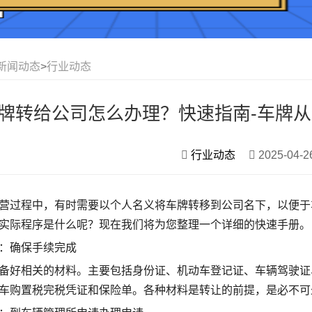
新闻动态
>
行业动态
牌转给公司怎么办理？快速指南-车牌
行业动态
2025-04-2
营过程中，有时需要以个人名义将车牌转移到公司名下，以便于
实际程序是什么呢？现在我们将为您整理一个详细的快速手册。
：确保手续完成
备好相关的材料。主要包括身份证、机动车登记证、车辆驾驶证
车购置税完税凭证和保险单。各种材料是转让的前提，是必不可