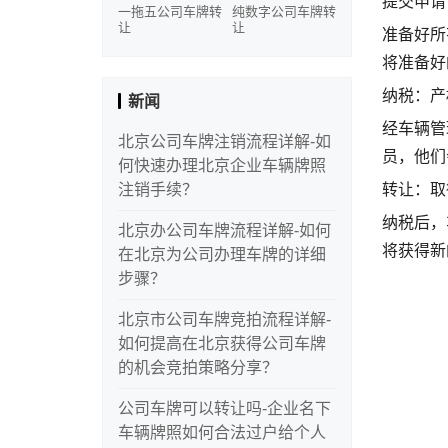
提交申请
一拖五公司车牌转
纯数字公司车牌转
让
让
准备好所
将准备好
纳税：产
新闻
经车辆管
北京公司车牌注销流程详解-如
员，他们
何快速办理北京企业车辆牌照
注销手续？
转让：取
纳税后，
北京办公司车牌流程详解-如何
将获得新
在北京为公司办理车牌的详细
步骤？
北京市公司车牌竞拍流程详解-
如何提高在北京获得公司车牌
的机会竞拍策略分享？
公司车牌可以转让吗-企业名下
车辆牌照如何合法过户给个人