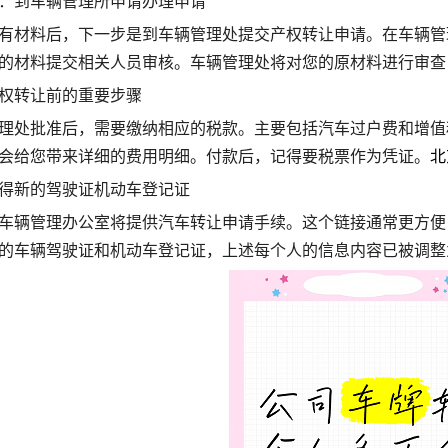
：到车辆管理所申请办理申请
有材料后，下一步是到车辆管理处提交产权转让申请。在车辆管
的材料提交相关人员审核。车辆管理处将对您的原材料进行审查
权转让前的重要步骤
理处批准后，需要缴纳相应的税款。主要包括汽车过户费和增值
会给您带来详细的费用明细。付款后，记得要税票作为凭证。
北
得新的驾驶证机动车登记证
车辆管理办公室将提供汽车转让申请手续。这个链接通常更方便
的车辆驾驶证和机动车登记证，上述每个人的信息内容已被调整