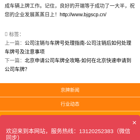
成车辆上牌工作。记住，良好的开端等于成功了一大半，祝
您的企业发展蒸蒸日上！
http://www.bjgscp.cn/
标签：
上一篇：
公司注销与车牌号处理指南-公司注销后如何处理
车牌号及注意事项
下一篇：
北京申请公司车牌全攻略-如何在北京快速申请到
公司车牌？
京牌新闻
行业动态
京牌百科
×
欢迎来到本网站，服务热线：13120252383（微信
同步）
北京公司车牌转让网 版权所有 Copyright © 2023 本站内容如有侵权,请联系客服删